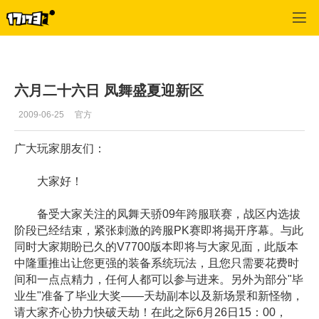
专区_《凤舞天骄》
>
官方公告
>
正文
六月二十六日 凤舞盛夏迎新区
2009-06-25
官方
广大玩家朋友们：
大家好！
备受大家关注的凤舞天骄09年跨服联赛，战区内选拔
阶段已经结束，紧张刺激的跨服PK赛即将揭开序幕。与此
同时大家期盼已久的V7700版本即将与大家见面，此版本
中隆重推出让您更强的装备系统玩法，且您只需要花费时
间和一点点精力，任何人都可以参与进来。另外为部分"毕
业生"准备了毕业大奖――天劫副本以及新场景和新怪物，
请大家齐心协力快破天劫！在此之际6月26日15：00，