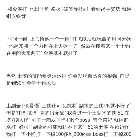
和金侠打` 他出千钧 举火` 破斧等技能` 看到起手姿势 就用
铜皮铁骨`
时间一到` 上去给他一个千钧` 打飞以后就玩命的用问天砍
` 他起来接一个力推在上去砍一刀` 然后在接着来一个千钧`
在用问天来两刀` 金侠基本就挂了`
当然 土侠的技能要灵活运用 你会发现自己真的很强` 前提
是到50副金学千钧以后`
土副金 PK暴强` 土侠还可以副木` 副木的土侠PK就不行了`
但是打怪 抗怪` 真的很无敌` 我看过一个土副木的侠 51 在
塔7刷人怪` 引了一圈双血怪和N个boss` 带个祭祀 就用群
杀打` 好强`` 副金的可能就抗不下来` ` 51的土侠`在那边怪
物打一下小怪打一下掉100多到200的血 boss打一下掉200