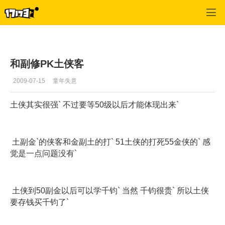
专区_《凤舞天骄》
>
玩家交流
>
正文
和副修PK土侠客
2009-07-15
童年失意
土侠其实很强` 不过要等50级以后才能体现出来`
土副金`的侠客和金副土的打` 51土侠的打死55金侠的` 感
觉是一点问题没有`
土侠到50副金以后可以学千钧` 当然 千钧很贵` 所以土侠
要存钱买千钧了`