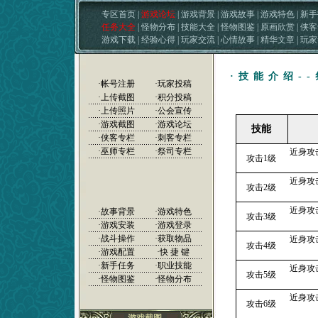
专区首页
|
游戏论坛
|
游戏背景
|
游戏故事
|
游戏特色
|
新手
任务大全
|
怪物分布
|
技能大全
|
怪物图鉴
|
原画欣赏
|
侠客
游戏下载
|
经验心得
|
玩家交流
|
心情故事
|
精华文章
|
玩家
·技能介绍-
·
帐号注册
·
玩家投稿
·
上传截图
·
积分投稿
·
上传照片
·
公会宣传
·
游戏截图
·
游戏论坛
技能
·侠客专栏
·刺客专栏
·巫师专栏
·祭司专栏
近身攻
攻击1级
近身攻
攻击2级
近身攻
·
故事背景
·
游戏特色
攻击3级
·
游戏安装
·
游戏登录
·
战斗操作
·
获取物品
近身攻
攻击4级
·
游戏配置
·
快 捷 键
·
新手任务
·
职业技能
近身攻
攻击5级
·
怪物图鉴
·
怪物分布
近身攻
攻击6级