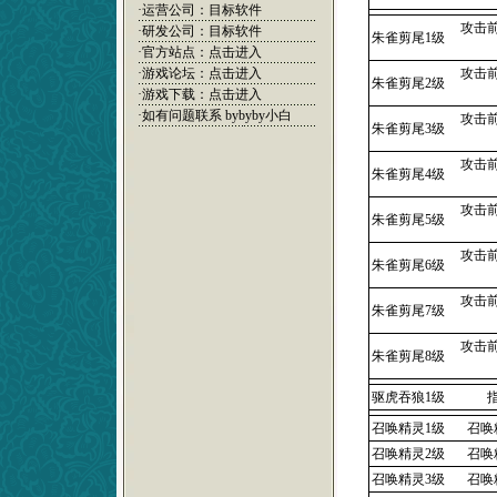
·运营公司：目标软件
攻击
·研发公司：目标软件
朱雀剪尾1级
·官方站点：
点击进入
·游戏论坛：
点击进入
攻击
朱雀剪尾2级
·游戏下载：
点击进入
·如有问题联系
bybyby小白
攻击
朱雀剪尾3级
攻击
朱雀剪尾4级
攻击
朱雀剪尾5级
攻击
朱雀剪尾6级
攻击
朱雀剪尾7级
攻击
朱雀剪尾8级
驱虎吞狼1级
召唤精灵1级
召唤
召唤精灵2级
召唤
召唤精灵3级
召唤