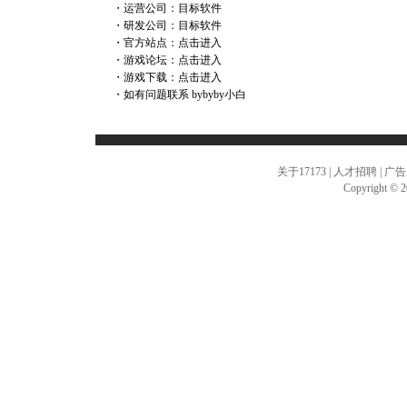
・运营公司：目标软件
・研发公司：目标软件
・官方站点：
点击进入
・游戏论坛：
点击进入
・游戏下载：
点击进入
・如有问题联系
bybyby小白
关于17173
|
人才招聘
|
广告
Copyright © 20