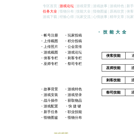
专区首页
|
游戏论坛
|
游戏背景
|
游戏故事
|
游戏特色
|
新手
任务大全
|
怪物分布
|
技能大全
|
怪物图鉴
|
原画欣赏
|
侠客
游戏下载
|
经验心得
|
玩家交流
|
心情故事
|
精华文章
|
玩家
・技能大全
・
帐号注册
・
玩家投稿
・
上传截图
・
积分投稿
・
上传照片
・
公会宣传
・
游戏截图
・
游戏论坛
侠客技能
・侠客专栏
・刺客专栏
・巫师专栏
・祭司专栏
巫师技能
通
刺客技能
通
・
故事背景
・
游戏特色
祭司技能
通
・
游戏安装
・
游戏登录
・
战斗操作
・
获取物品
・
游戏配置
・
快 捷 键
・
新手任务
・
职业技能
・
怪物图鉴
・
怪物分布